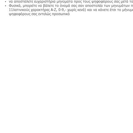
να αποστείλετε ευχαριστήρια μηνύματα προς τους ψηφοφόρους σας μετά τ
Φυσικά, μπορείτε να βάλετε το όνομά σας σαν αποστολέα των μηνυμάτων πο
11λατινικούς χαρακτήρες A-Z, 0-9,- χωρίς κενά) και να κάνετε έτσι το μήνυ
ψηφοφόρους σας εντελώς προσωπικό
© 2014 4Business