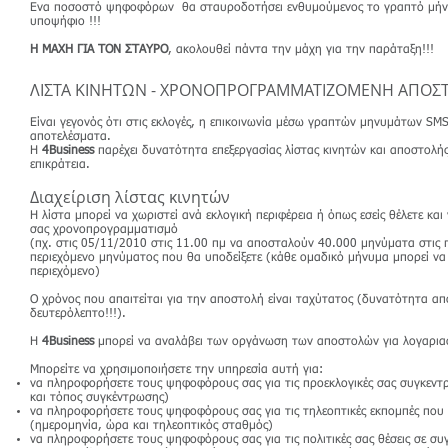
Ενα ποσοστό ψηφοφόρων θα σταυροδοτήσει ενθυμούμενος το γραπτό μήν
υποψήφιο !!!
Η ΜΑΧΗ ΓΙΑ ΤΟΝ ΣΤΑΥΡΟ
, ακολουθεί πάντα την μάχη για την παράταξη!!!
ΛΙΣΤΑ ΚΙΝΗΤΩΝ - ΧΡΟΝΟΠΡΟΓΡΑΜΜΑΤΙΖΟΜΕΝΗ ΑΠΟΣ
Είναι γεγονός ότι στις εκλογές, η επικοινωνία μέσω γραπτών μηνυμάτων SMS
αποτελέσματα.
Η
4Βusiness
παρέχει δυνατότητα επεξεργασίας λίστας κινητών και αποστολή
επικράτεια.
Διαχείριση λίστας κινητών
Η λίστα μπορεί να χωριστεί ανά εκλογική περιφέρεια ή όπως εσείς θέλετε και
σας χρονοπρογραμματισμό
(πχ. στις 05/11/2010 στις 11.00 πμ να αποσταλούν 40.000 μηνύματα στις πε
περιεχόμενο μηνύματος που θα υποδείξετε (κάθε ομαδικό μήνυμα μπορεί να 
περιεχόμενο)
Ο χρόνος που απαιτείται για την αποστολή είναι ταχύτατος (δυνατότητα α
δευτερόλεπτο!!!).
Η
4Βusiness
μπορεί να αναλάβει των οργάνωση των αποστολών για λογαρια
Μπορείτε να χρησιμοποιήσετε την υπηρεσία αυτή για:
να πληροφορήσετε τους ψηφοφόρους σας για τις προεκλογικές σας συγκεντ
και τόπος συγκέντρωσης)
να πληροφορήσετε τους ψηφοφόρους σας για τις τηλεοπτικές εκπομπές που 
(ημερομηνία, ώρα και τηλεοπτικός σταθμός)
να πληροφορήσετε τους ψηφοφόρους σας για τις πολιτικές σας θέσεις σε συ