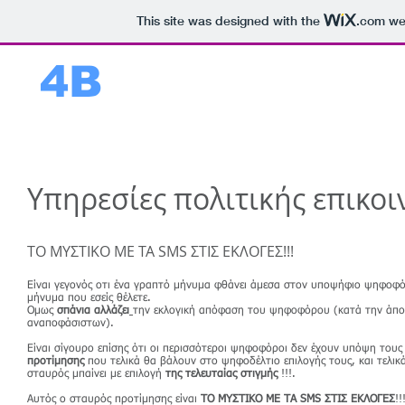
This site was designed with the
.com
web
4B
usiness
ΑΡΧΙΚΗ
Υπηρεσίες πολιτικής επικοι
ΤΟ ΜΥΣΤΙΚΟ ΜΕ ΤΑ SMS ΣΤΙΣ ΕΚΛΟΓΕΣ!!!
Είναι γεγονός οτι ένα γραπτό μήνυμα φθάνει άμεσα στον υποψήφιο ψηφοφ
μήνυμα που εσείς θέλετε.
Ομως
σπάνια αλλάζει
την εκλογική απόφαση του ψηφοφόρου (κατά την άπο
αναποφάσιστων).
Είναι σίγουρο επίσης ότι οι περισσότεροι ψηφοφόροι δεν έχουν υπόψη του
προτίμησης
που τελικά θα βάλουν στο ψηφοδέλτιο επιλογής τους, και τελικά
σταυρός μπαίνει με επιλογή
της τελευταίας στιγμής
!!!.
Αυτός ο σταυρός προτίμησης είναι
ΤΟ ΜΥΣΤΙΚΟ ΜΕ ΤΑ SMS ΣΤΙΣ ΕΚΛΟΓΕΣ
!!