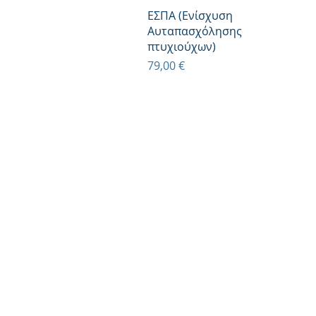
Γρήγορη προβολή
ΕΣΠΑ (Ενίσχυση
Αυταπασχόλησης
πτυχιούχων)
Τιμή
79,00 €
© 2016 by
4B
usi